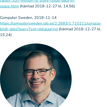
raises-100-million-to-store-cloud-data-in-
space.html
(hämtad 2018-12-27 kl. 14.56)
Computer Sweden, 2018-11-14
https://computersweden.idg.se/2.2683/1.710211/corazza-
bildt-data?queryText=datalagring
(hämtad 2018-12-27 kl.
15.24)