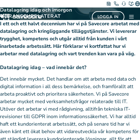
Hoppa
9 januari 2019
Datalagring idag och imorgon
till
BRANSCHRELATERAT
Me
LOGGA IN
innehåll
I ett och ett halvt decennium har vi på Savecore arbetat med
datalagring och kringliggande tilläggstjänster. Vi levererar
trygghet, kompetens och utgår alltid från kunden i vårt
inarbetade arbetssätt. Här förklarar vi kortfattat hur vi
arbetar med datalagring och vart trenden kan vara på väg.
Datalagring idag
– vad innebär det?
Det innebär mycket. Det handlar om att arbeta med data och
digital information i all dess bemärkelse, och framförallt att
arbeta proaktivt och prioritera säkerheten. Vi på Savecore
arbetar mycket med verksamhetsfrågor relaterade till IT.
Utöver det arbetar vi med rådgivning, alltifrån tekniska IT-
revisioner till GDPR inom informationssäkerhet. Vi har alltid
haft ett kundorienterat arbetssätt, och på senare tid har vi
även känt ett ökat behov att vidareutveckla vår kompetens för
att ständigt leverera kundorienterade lösningar, allt för att