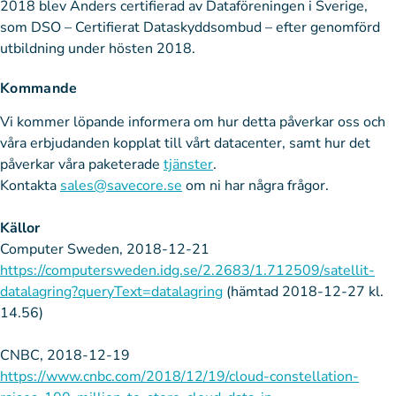
2018 blev Anders certifierad av Dataföreningen i Sverige,
som DSO – Certifierat Dataskyddsombud – efter genomförd
utbildning under hösten 2018.
Kommande
Vi kommer löpande informera om hur detta påverkar oss och
våra erbjudanden kopplat till vårt datacenter, samt hur det
påverkar våra paketerade
tjänster
.
Kontakta
sales@savecore.se
om ni har några frågor.
Källor
Computer Sweden, 2018-12-21
https://computersweden.idg.se/2.2683/1.712509/satellit-
datalagring?queryText=datalagring
(hämtad 2018-12-27 kl.
14.56)
CNBC, 2018-12-19
https://www.cnbc.com/2018/12/19/cloud-constellation-