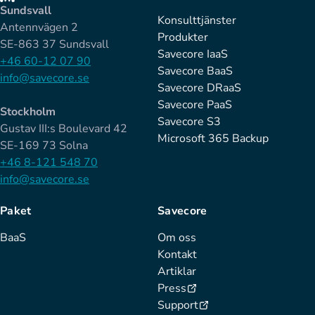
Sundsvall
Konsulttjänster
Antennvägen 2
Produkter
SE-863 37 Sundsvall
Savecore IaaS
+46 60-12 07 90
Savecore BaaS
info@savecore.se
Savecore DRaaS
Savecore PaaS
Stockholm
Savecore S3
Gustav III:s Boulevard 42
Microsoft 365 Backup
SE-169 73 Solna
+46 8-121 548 70
info@savecore.se
Paket
Savecore
BaaS
Om oss
Kontakt
Artiklar
Press
Support