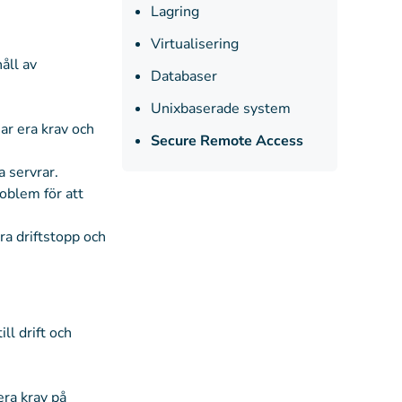
Lagring
Virtualisering
åll av
Databaser
Unixbaserade system
ar era krav och
Secure Remote Access
a servrar.
roblem för att
ra driftstopp och
ll drift och
era krav på