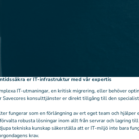
tidssäkra er IT-infrastruktur med vår expertis
omplexa IT-utmaningar, en kritisk migrering, eller behöver opt
er Savecores konsulttjänster er direkt tillgång till den specia
lter fungerar som en förlängning av ert eget team och hjälper e
rvalta robusta lösningar inom allt från servrar och lagring till
djupa tekniska kunskap säkerställa att er IT-miljö inte bara fun
orgondagens krav.