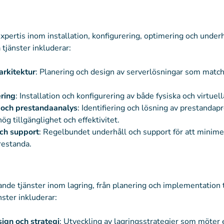
expertis inom installation, konfigurering, optimering och underh
 tjänster inkluderar:
arkitektur
: Planering och design av serverlösningar som match
ring
: Installation och konfigurering av både fysiska och virtuell
 och prestandaanalys
: Identifiering och lösning av prestandap
hög tillgänglighet och effektivitet.
ch support
: Regelbundet underhåll och support för att minime
estanda.
nde tjänster inom lagring, från planering och implementation ti
nster inkluderar:
ign och strategi
: Utveckling av lagringsstrategier som möter 