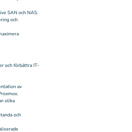
lusive SAN och NAS.
ering och
 maximera
er och förbättra IT-
entation av
Proxmox.
an olika
standa och
aliserade