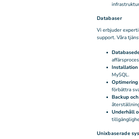
infrastruktu
Databaser
Vi erbjuder experti
support. Våra tjäns
Databasedes
affärsproces
Installation
MySQL.
Optimering
förbättra sva
Backup och 
återställnin
Underhåll o
tillgängligh
Unixbaserade sy