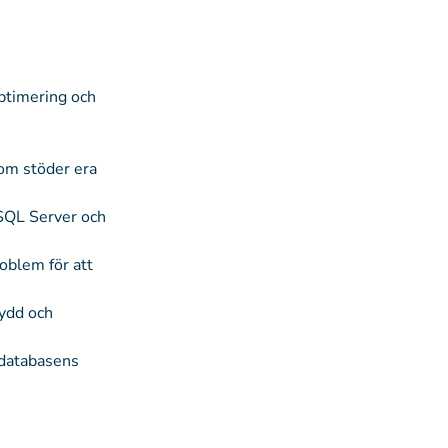
optimering och
som stöder era
SQL Server och
roblem för att
kydd och
 databasens