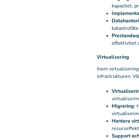
kapacitet, p
Implementa
Datahanter
katastrofåte
Prestandao
effektivitet
Virtualisering
Inom virtualisering
infrastrukturen. Vå
Virtualiser
virtualiser
Migrering
: 
virtualiseri
Hantera virt
resurseffekt
Support och