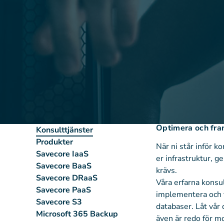
Optimera och fram
Konsulttjänster
Produkter
När ni står inför k
Savecore IaaS
er infrastruktur, g
Savecore BaaS
krävs.
Savecore DRaaS
Våra erfarna konsu
Savecore PaaS
implementera och fö
Savecore S3
databaser. Låt vår 
Microsoft 365 Backup
även är redo för m