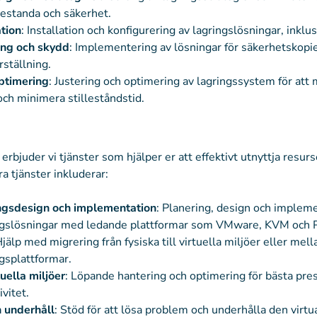
restanda och säkerhet.
tion
: Installation och konfigurering av lagringslösningar, ink
ing och skydd
: Implementering av lösningar för säkerhetskopi
rställning.
ptimering
: Justering och optimering av lagringssystem för att
 och minimera stilleståndstid.
 erbjuder vi tjänster som hjälper er att effektivt utnyttja resurs
ra tjänster inkluderar:
ingsdesign och implementation
: Planering, design och implem
ingslösningar med ledande plattformar som VMware, KVM och 
Hjälp med migrering från fysiska till virtuella miljöer eller mell
ngsplattformar.
uella miljöer
: Löpande hantering och optimering för bästa pre
ivitet.
 underhåll
: Stöd för att lösa problem och underhålla den virtu