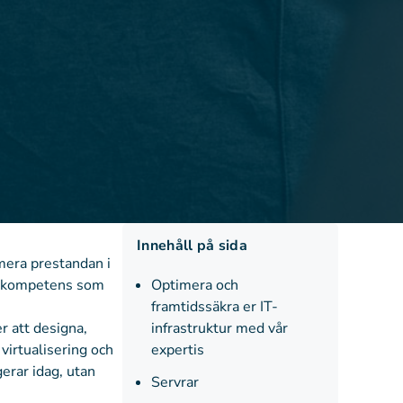
Innehåll på sida
imera prestandan i
listkompetens som
Optimera och
framtidssäkra er IT-
r att designa,
infrastruktur med vår
 virtualisering och
expertis
gerar idag, utan
Servrar