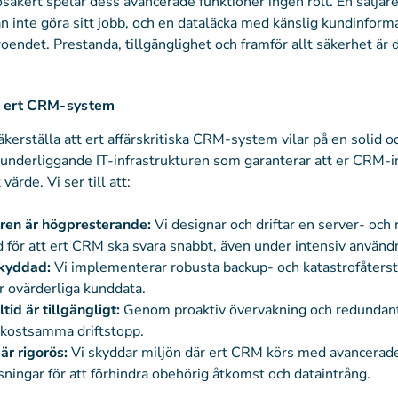
r osäkert spelar dess avancerade funktioner ingen roll. En sälj
n inte göra sitt jobb, och en dataläcka med känslig kundinform
troendet. Prestanda, tillgänglighet och framför allt säkerhet är 
ör ert CRM-system
säkerställa att ert affärskritiska CRM-system vilar på en solid oc
 underliggande IT-infrastrukturen som garanterar att er CRM-i
ärde. Vi ser till att:
uren är högpresterande:
Vi designar och driftar en server- och
 för att ert CRM ska svara snabbt, även under intensiv använd
skyddad:
Vi implementerar robusta backup- och katastrofåterst
r ovärderliga kunddata.
tid är tillgängligt:
Genom proaktiv övervakning och redundan
r kostsamma driftstopp.
är rigorös:
Vi skyddar miljön där ert CRM körs med avancerad
ningar för att förhindra obehörig åtkomst och dataintrång.