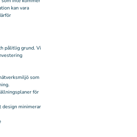
are som inte kommer
ation kan vara
därför
h pålitlig grund. Vi
nvestering
 nätverksmiljö som
ning.
ällningsplaner för
t design minimerar
e