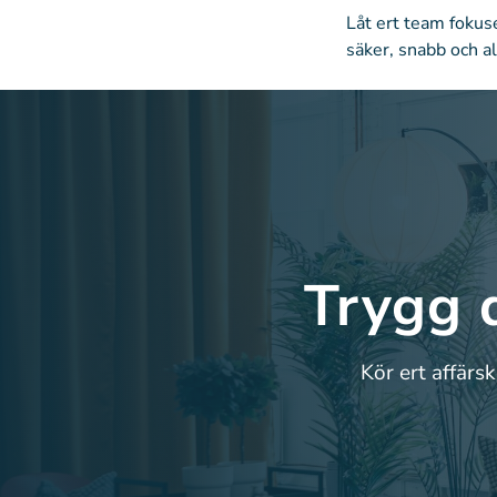
Låt ert team fokuse
säker, snabb och al
Trygg 
Kör ert affärs