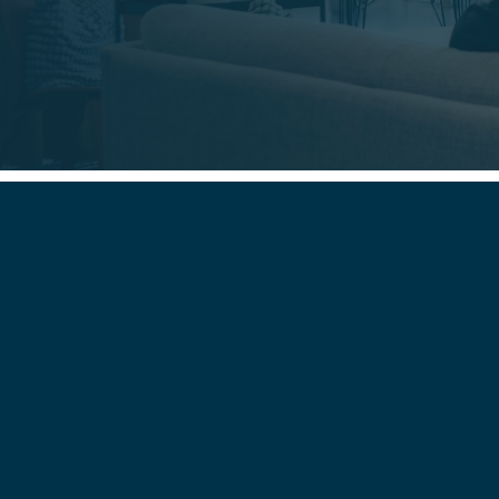
Vanliga frågor oc
Vårt CRM-system 
Långsamma svarstid
såsom överbelastad
prestandaanalys fö
de behöver.