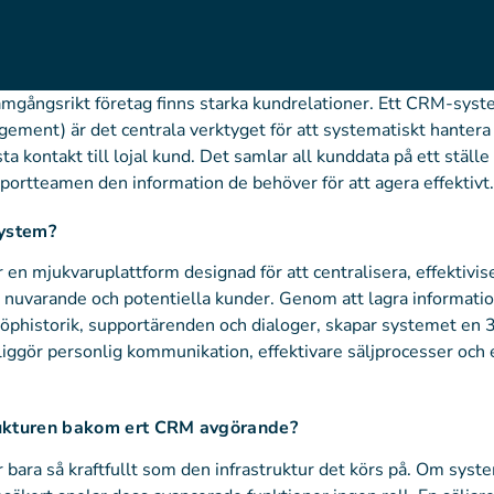
 framgångsrikt företag finns starka kundrelationer. Ett CRM-sy
ement) är det centrala verktyget för att systematiskt hantera
sta kontakt till lojal kund. Det samlar all kunddata på ett ställe 
ortteamen den information de behöver för att agera effektivt.
system?
en mjukvaruplattform designad för att centralisera, effektivis
d nuvarande och potentiella kunder. Genom att lagra informati
köphistorik, supportärenden och dialoger, skapar systemet en
iggör personlig kommunikation, effektivare säljprocesser och 
trukturen bakom ert CRM avgörande?
bara så kraftfullt som den infrastruktur det körs på. Om syst