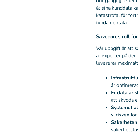
otillgängligt elle
åt sina kunddata ka
katastrofal för för
fundamentala.
Savecores roll f
Vår uppgift är att 
är experter på den
levererar maximalt v
Infrastrukt
är optimerad
Er data är 
att skydda e
Systemet all
vi risken fö
Säkerheten 
säkerhetslös