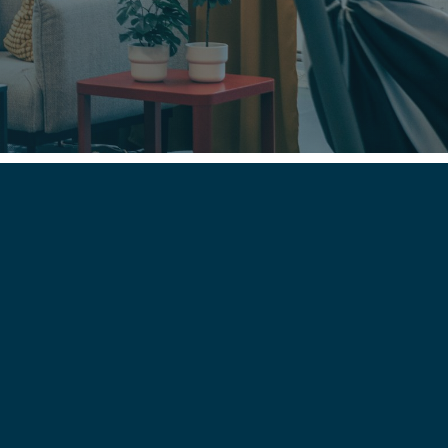
rastrukturen,
grundlig
jteam den snabbhet