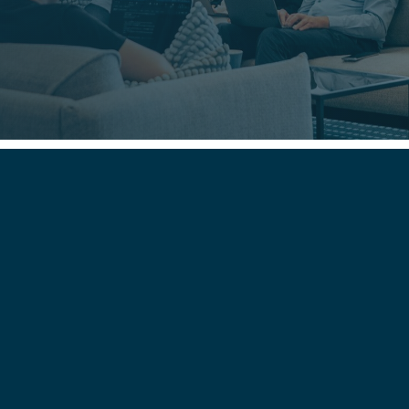
h svar (FAQ)
är långsamt, vad kan Savecore göra?
er i ett CRM beror ofta på flaskhalsar i den underliggande inf
e servrar eller ineffektiv datalagring. Savecore kan utföra en 
r att identifiera och åtgärda dessa problem, vilket ger ert säl