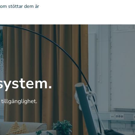
 som stöttar dem är
system.
tillgänglighet.