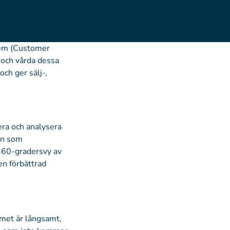
stem (Customer
 och vårda dessa
och ger sälj-,
era och analysera
on som
 360-gradersvy av
en förbättrad
emet är långsamt,