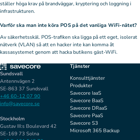
ställer höga krav på brandväggar, kryptering och loggning i
infrastrukturen.
Varför ska man inte köra POS på det vanliga WiFi-nätet?
Av säkerhetsskäl. POS-trafiken ska ligga på ett eget, isolerat
nätverk (VLAN) så att en hacker inte kan komma åt
kassasystemet genom att hacka butikens gäst-WiFi.
Tjänster
Sundsvall
Konsulttjänster
Antennvägen 2
Produkter
SE-863 37 Sundsvall
Savecore IaaS
+46 60-12 07 90
Savecore BaaS
info@savecore.se
Savecore DRaaS
Savecore PaaS
Stockholm
Savecore S3
Gustav III:s Boulevard 42
Microsoft 365 Backup
SE-169 73 Solna