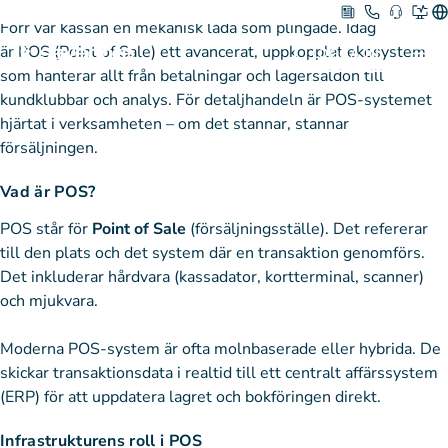
POS
Hoppa
Förr var kassan en mekanisk låda som plingade. Idag
till
är POS (Point of Sale) ett avancerat, uppkopplat ekosystem
Me
LOGGA IN
innehåll
som hanterar allt från betalningar och lagersaldon till
kundklubbar och analys. För detaljhandeln är POS-systemet
hjärtat i verksamheten – om det stannar, stannar
försäljningen.
Vad är POS?
POS står för
Point of Sale
(försäljningsställe). Det refererar
till den plats och det system där en transaktion genomförs.
Det inkluderar hårdvara (kassadator, kortterminal, scanner)
och mjukvara.
Moderna POS-system är ofta molnbaserade eller hybrida. De
skickar transaktionsdata i realtid till ett centralt affärssystem
(ERP) för att uppdatera lagret och bokföringen direkt.
Infrastrukturens roll i POS