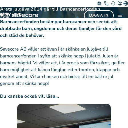
Hoppa
11 december 2014
Årets julgåva 2014 går till Barncancerfonden
till
NYHET
Me
LOGGA IN
innehåll
Barncancerfonden bekämpar barncancer och ser till att
drabbade barn, ungdomar och deras familjer får den vård
och stöd de behöver.
Savecore AB väljer att även i år skänka en julgåva till
barncancerfonden i syfte att skänka hopp i juletid. Julen är
barnens högtid. Vi väljer att, i år precis som förra året, ge fler
barn möjlighet att känna längtan efter tomten, klappar och
mycket annat. Vi tar chansen och bidrar till en bättre jul
genom att skänka hopp!
Du kanske också vill läsa...