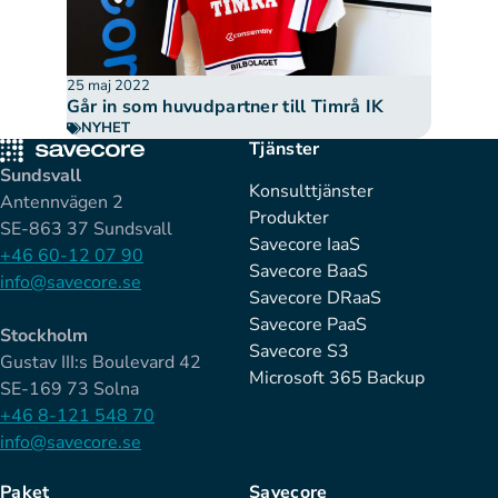
25 maj 2022
Går in som huvudpartner till Timrå IK
NYHET
Tjänster
Sundsvall
Konsulttjänster
Antennvägen 2
Produkter
SE-863 37 Sundsvall
Savecore IaaS
+46 60-12 07 90
Savecore BaaS
info@savecore.se
Savecore DRaaS
Savecore PaaS
Stockholm
Savecore S3
Gustav III:s Boulevard 42
Microsoft 365 Backup
SE-169 73 Solna
+46 8-121 548 70
info@savecore.se
Paket
Savecore