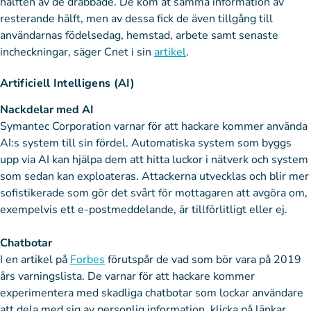
hälften av de drabbade. De kom åt samma information av
resterande hälft, men av dessa fick de även tillgång till
användarnas födelsedag, hemstad, arbete samt senaste
incheckningar, säger Cnet i sin
artikel
.
Artificiell Intelligens (AI)
Nackdelar med AI
Symantec Corporation varnar för att hackare kommer använda
AI:s system till sin fördel. Automatiska system som byggs
upp via AI kan hjälpa dem att hitta luckor i nätverk och system
som sedan kan exploateras. Attackerna utvecklas och blir mer
sofistikerade som gör det svårt för mottagaren att avgöra om,
exempelvis ett e-postmeddelande, är tillförlitligt eller ej.
Chatbotar
I en artikel på
Forbes
förutspår de vad som bör vara på 2019
års varningslista. De varnar för att hackare kommer
experimentera med skadliga chatbotar som lockar användare
att dela med sig av personlig information, klicka på länkar