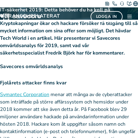
Hoppa
15 januari 2019
IT-säkerhet 2019: Detta behöver du ha koll på
till
BRANSCHRELATERAT
Me
LOGGA IN
innehåll
Kryptokapningar ökar och hackare försöker få tillgång till så
mycket information om sina offer som möjligt. Det hävdar
Tech World i en artikel. Här presenterar vi Savecores
omvärldsanalys för 2019, samt vad vår
säkerhetsspecialist Fredrik Björk har för kommentarer.
Savecores omvärldsanalys
Fjolårets attacker finns kvar
Symantec Corporation
menar att många av de cyberattacker
som inträffade på större affärssystem och hemsidor under
2018 kommer att ske även detta år. På Facebook blev 29
miljoner användare hackade på användarinformation under
hösten 2018. Hackare kom åt uppgifter såsom namn och
kontaktinformation (e-post och telefonnummer), från ungefär