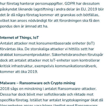
hur företag hanterar personuppgifter. GDPR har dessutom
påskyndat liknande lagstiftning i andra delar än EU. 2019 blir
det år då några företag kommer att granskas och bötfällas,
vilket kan anses nödvändigt för att förordningen ska få den
pondus den är ämnad att ha.
Internet of Things, IoT
Antalet attacker mot konsumentbaserade enheter (IoT)
förväntas öka. De storskaliga attacker vi hittills sett har
drabbat konsumentprodukter. Säkerhetsbranschen förutspår
dock att antalet attacker mot IoT-enheter som kontrollerar
kritisk infrastruktur, exempelvis kommunikationsnätverk,
kommer att öka 2019.
Malware – Ransomware och Crypto mining
2018 sågs en minskning i antalet Ransomware-attacker.
Dessa har dock blivit mer sofistikerade och riktade mot
specifika företag. Istället har antalet kryptokapningar ökat då
lönsamheten anses vara högre jämfört med Ransomware.