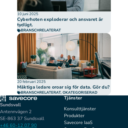
10 juni 2025
Cyberhoten exploderar och ansvaret är
tydligt.
BRANSCHRELATERAT
20 februari 2025
Mäktiga ledare oroar sig för data. Gör du?
BRANSCHRELATERAT
,
OKATEGORISERAD
Tjänster
Sundsvall
Konsulttjänster
Antennvägen 2
Produkter
SE-863 37 Sundsvall
Savecore IaaS
+46 60-12 07 90