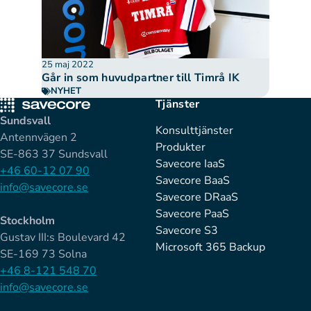
25 maj 2022
Går in som huvudpartner till Timrå IK
NYHET
Tjänster
Sundsvall
Konsulttjänster
Antennvägen 2
Produkter
SE-863 37 Sundsvall
Savecore IaaS
+46 60-12 07 90
Savecore BaaS
info@savecore.se
Savecore DRaaS
Savecore PaaS
Stockholm
Savecore S3
Gustav III:s Boulevard 42
Microsoft 365 Backup
SE-169 73 Solna
+46 8-121 548 70
info@savecore.se