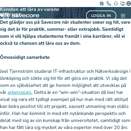
Hoppa
3 maj 2019
Konsten att lära av varann
till
NYHET
Me
LOGGA IN
innehåll
Det glädjer oss på Savecore när studenter söker sig hit, vare
sig det är för praktik, sommar- eller extrajobb. Samtidigt
som vi vill hjälpa studenterna framåt i sina karriärer, vill vi
också ta chansen att lära oss av dem.
Ömsesidigt samarbete
Joel Tjernström studerar IT-infrastruktur och Nätverksdesign i
Jönköping och sökte sig hit för att göra sin praktik. Vi såg det
som en självklarhet att ge honom möjlighet att utvecklas på
vår
arbetsplats
. Detta är en “win-win”-situation då Joel har
visat sig vara ett tydligt exempel på hur man med rätt attityd
kan bidra positivt till ett projekt, oavsett utmaning man ställs
inför. Han har kommit in med ett nytänkande perspektiv och
delat med sig av sin kunskap från universitetet, samtidigt som
han har fått lära sig mycket av våra experter med över 20 års