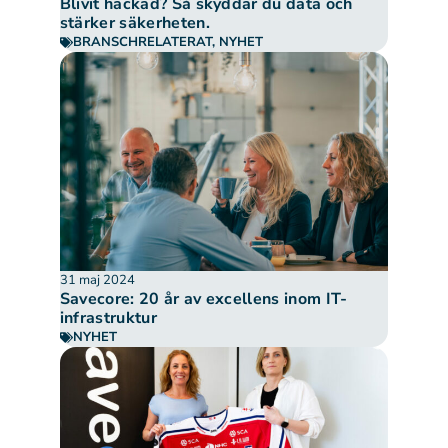
Blivit hackad? Så skyddar du data och
stärker säkerheten.
BRANSCHRELATERAT
,
NYHET
31 maj 2024
Savecore: 20 år av excellens inom IT-
infrastruktur
NYHET